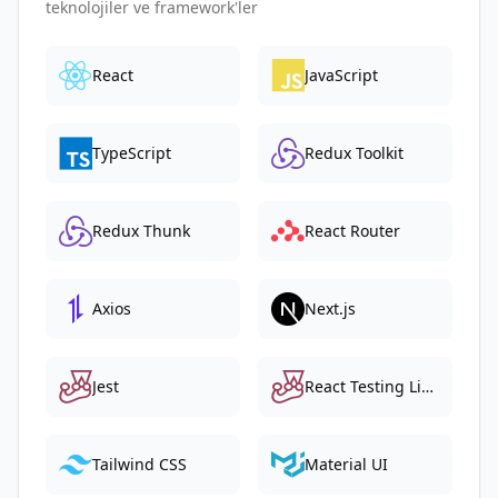
teknolojiler ve framework'ler
React
JavaScript
TypeScript
Redux Toolkit
Redux Thunk
React Router
Axios
Next.js
Jest
React Testing Library
Tailwind CSS
Material UI