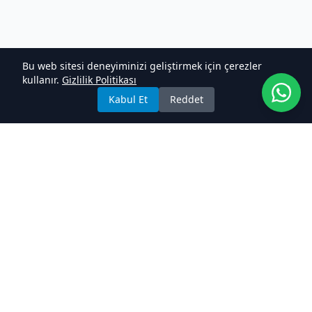
Bu web sitesi deneyiminizi geliştirmek için çerezler
kullanır.
Gizlilik Politikası
Kabul Et
Reddet
BilGen Yazılım Akademi
Türkiye'nin en kapsamlı yazılım eğitimi platformu. Sıfırdan
yazılımcı olma yolculuğunuzda yanınızdayız.
2000+ Mezun
Tam Kariyer Desteği
4.9/5 Puan
Bizi Takip Edin